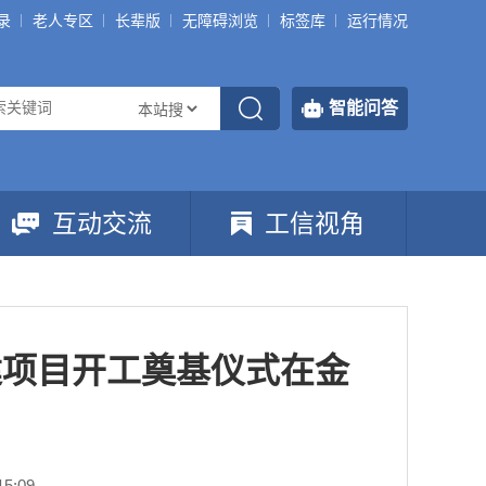
录
老人专区
长辈版
无障碍浏览
标签库
运行情况
智能问答
互动交流
工信视角
建项目开工奠基仪式在金
5:09