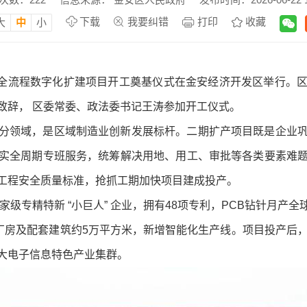
下载
我要纠错
打印
收藏
大
中
小
钻针全流程数字化扩建项目开工奠基仪式在金安经济开发区举行。
致辞， 区委常委、政法委书记王涛参加开工仪式。
分领域，是区域制造业创新发展标杆。二期扩产项目既是企业
实全周期专班服务，统筹解决用地、用工、审批等各类要素难
工程安全质量标准，抢抓工期加快项目建成投产。
家级专精特新 “小巨人” 企业，拥有48项专利，PCB钻针月产
厂房及配套建筑约5万平方米，新增智能化生产线。项目投产后
大电子信息特色产业集群。