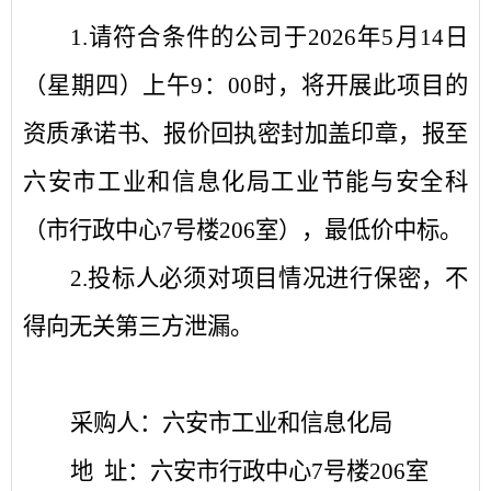
1
.
请
符合条件的公司
于
20
26
年
5
月
14
日
（星期四
）
上午
9
：
0
0
时，将
开展此项目的
资质承诺书、报价回执密封
加盖印章，报
至
六安市工业和信息化局工业节能与安
全科
（
市行政中心
7
号楼
206
室
），
最低价中标
。
2.
投标人必须对项目情况进行保密，不
得向无关第三方泄漏。
采购人：
六安市工业和信息化局
地
址：
六安市行政中心
7
号楼
206
室