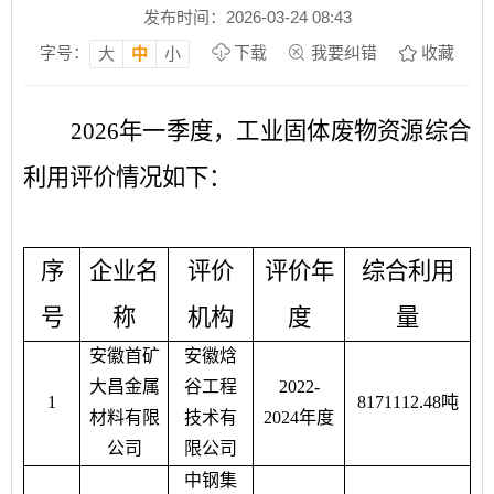
发布时间：2026-03-24 08:43
字号：
下载
我要纠错
收藏
大
中
小
202
6
年一季度，工业固体废物资源综合
利用评价情况如下：
序
企业名
评价
评价年
综合利用
号
称
机构
度
量
安徽首矿
安徽焓
大昌金属
谷工程
2022-
1
8171112.48吨
材料有限
技术有
2024年度
公司
限公司
中钢集