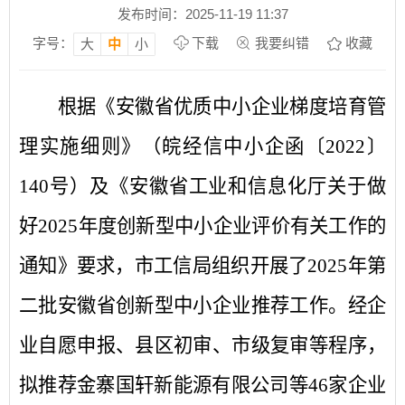
发布时间：2025-11-19 11:37
字号：
下载
我要纠错
收藏
大
中
小
根据《安徽省优质中小企业梯度培育管
理实施细则》（皖经信中小企函
〔
2022
〕
140
号）及《安徽省工业和信息化厅关于做
好
2025
年度创新型中小企业评价有关工作的
通知》要求，市工信局组织开展了
202
5
年第
二批安徽省创新型中小企业推荐工作。经企
业自愿申报、县区初审、市级复审等程序，
拟推荐金寨国轩新能源有限公司等
46
家企业