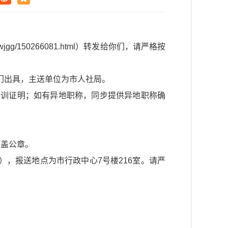
jgg/150266081.html）转发给你们，请严格按
门出具，主送单位为市人社局。
培训证明；如有异地职称，同步提供异地职称确
加盖公章。
:30），报送地点为市行政中心7号楼216室。请严