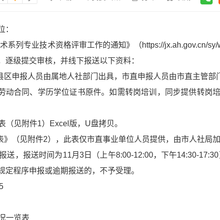
位：
技术资格评审工作的通知》（https://jx.ah.gov.cn/sy/w
，逐级提交审核，并线下报送以下资料：
，县区申报人员由属地人社部门出具，市直申报人员由市直主管部
或劳动合同、学历学位证书原件。如需转岗培训，同步提供转岗
表（见附件1）Excel版，U盘拷贝。
息表》（见附件2），此表仅市直事业单位人员提供，由市人社局
报送时间为11月3日（上午8:00-12:00，下午14:30-17
规定程序申报或逾期报送的，不予受理。
5
情况一览表