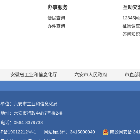
办事服务
互动交
便民查询
12345
办件查询
征集调查
答问知识
安徽省工业和信息化厅
六安市人民政府
市直部
办单位：六安市工业和信息化局
公地址：六安市行政中心7号楼2楼
电话：0564-3379733
CP备19012212号-1
网站标识码：3415000040
皖公网安备 3415