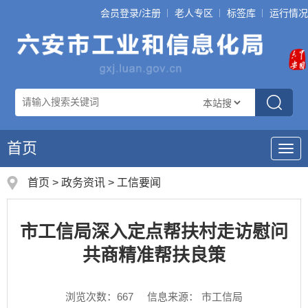
会员登录/注册
老人专区
标签库
运行情况
首页
导
航
首页
>
政务资讯
>
工信要闻
市工信局深入定点帮扶村走访慰问
共商精准帮扶良策
浏览次数：
667
信息来源： 市工信局