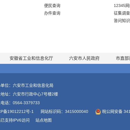
便民查询
12345
办件查询
征集调查
答问知识
安徽省工业和信息化厅
六安市人民政府
市直部
办单位：六安市工业和信息化局
公地址：六安市行政中心7号楼2楼
电话：0564-3379733
CP备19012212号-1
网站标识码：3415000040
皖公网安备 3415
已支持IPV6访问
站点地图