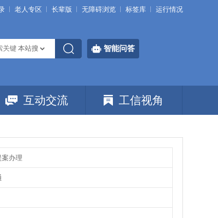
录
老人专区
长辈版
无障碍浏览
标签库
运行情况
智能问答
互动交流
工信视角
提案办理
通