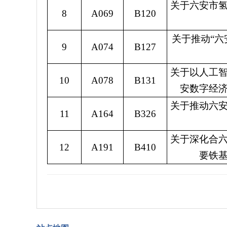
关于六安市
8
A069
B120
关于推动“六
9
A074
B127
关于以人工
10
A078
B131
安数字经
关于推动六
11
A164
B326
关于深化合
12
A191
B410
要铁