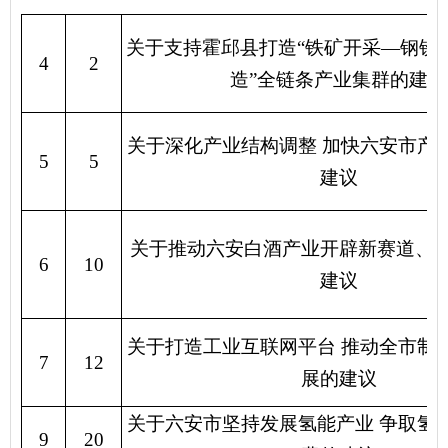
关于支持霍邱县打造
“
铁矿开采
—
钢铁
4
2
造
”
全链条产业集群的建议
关于深化产业结构调整
加快六安市产
5
5
建议
关于推动六安白酒产业开辟新赛道、
6
10
建议
关于打造工业互联网平台
推动全市制
7
12
展的建议
关于六安市坚持发展氢能产业
争取氢
9
20