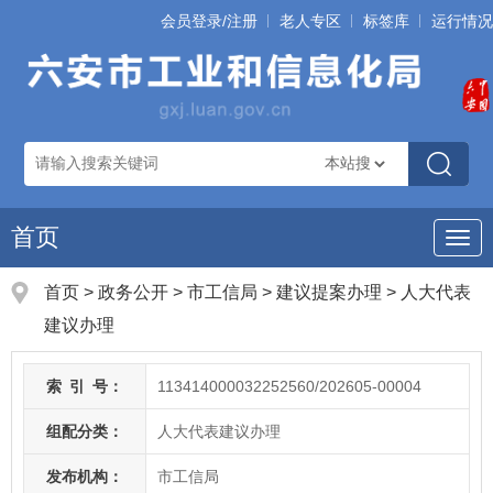
会员登录/注册
老人专区
标签库
运行情况
首页
导
航
首页
>
政务公开
> 市工信局
>
建议提案办理
>
人大代表
建议办理
索
引
号：
113414000032252560/202605-00004
组配分类：
人大代表建议办理
发布机构：
市工信局