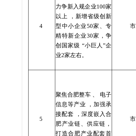
力争新入规企业
100
家
以上
，新增省级创新
4
型中小企业
50
家、专
市
精特新企业
30
家，争
创国家级
“
小巨人
”
企
业
2
家左右。
聚焦合肥整车
、
电子
信息等产业
，加强承
接配套
，深度嵌入合
5
市
肥产业链、供应链，
打造合肥产业配套首