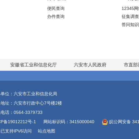
便民查询
12345
办件查询
征集调查
答问知识
安徽省工业和信息化厅
六安市人民政府
市直部
办单位：六安市工业和信息化局
公地址：六安市行政中心7号楼2楼
电话：0564-3379733
CP备19012212号-1
网站标识码：3415000040
皖公网安备 3415
已支持IPV6访问
站点地图