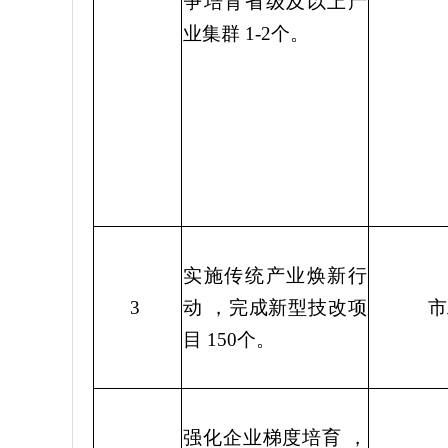
争培育省级及以上产
业集群
1-2
个。
实施传统产业焕新行
3
动
，完成新型技改项
市
目
150
个。
强化企业梯度培育
，