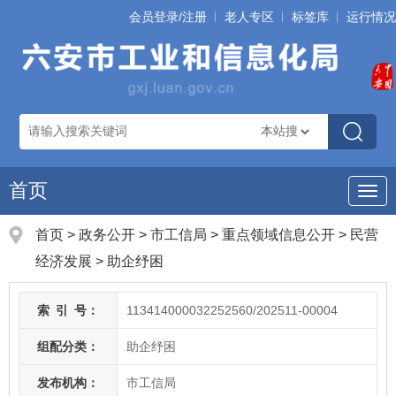
会员登录/注册
老人专区
标签库
运行情况
首页
导
航
首页
>
政务公开
> 市工信局
>
重点领域信息公开
>
民营
经济发展
>
助企纾困
索
引
号：
113414000032252560/202511-00004
组配分类：
助企纾困
发布机构：
市工信局